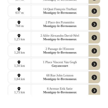
14 Quai François Truffaut
Montigny-le-Bretonneux
637 m
2 Place des Pyramides
Montigny-le-Bretonneux
768 m
2 Allée Alexandra David-Néel
Montigny-le-Bretonneux
1,25 km
2 Passage de l'Entente
Montigny-le-Bretonneux
1,28 km
1 Place Vincent Van Gogh
Guyancourt
1,50 km
68 Rue John Lennon
Montigny-le-Bretonneux
1,64 km
6 Avenue Erik Satie
Montigny-le-Bretonneux
1,75 km
28 Avenue Erik Satie
Montigny-le-Bretonneux
1,84 km