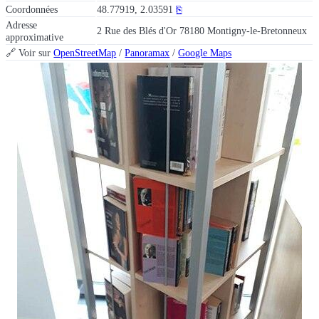
Coordonnées
48.77919, 2.03591
⎘
Adresse
2 Rue des Blés d'Or 78180 Montigny-le-Bretonneux
approximative
🔗 Voir sur
OpenStreetMap
/
Panoramax
/
Google Maps