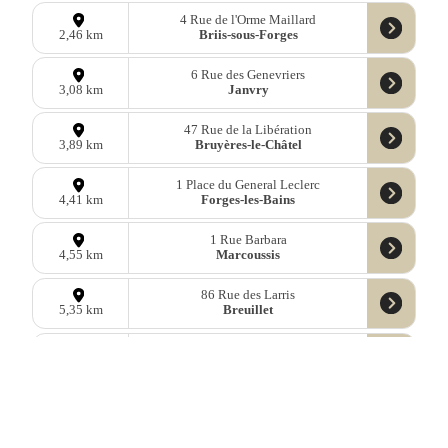
4 Rue de l'Orme Maillard
Briis-sous-Forges
2,46 km
6 Rue des Genevriers
Janvry
3,08 km
47 Rue de la Libération
Bruyères-le-Châtel
3,89 km
1 Place du General Leclerc
Forges-les-Bains
4,41 km
1 Rue Barbara
Marcoussis
4,55 km
86 Rue des Larris
Breuillet
5,35 km
Allée Molière
Marcoussis
5,36 km
61 Gare de Breuillet-Bruyeres le Chatel
Breuillet
5,38 km