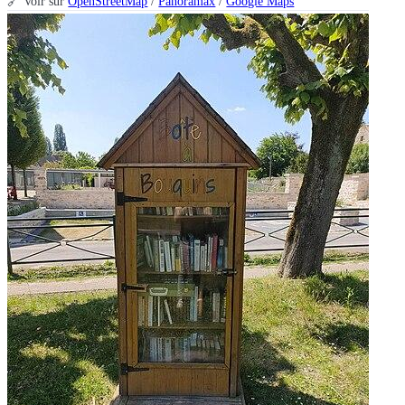
🔗 Voir sur
OpenStreetMap
/
Panoramax
/
Google Maps