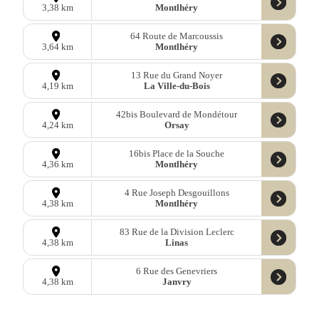
Montlhéry
3,38 km
64 Route de Marcoussis
Montlhéry
3,64 km
13 Rue du Grand Noyer
La Ville-du-Bois
4,19 km
42bis Boulevard de Mondétour
Orsay
4,24 km
16bis Place de la Souche
Montlhéry
4,36 km
4 Rue Joseph Desgouillons
Montlhéry
4,38 km
83 Rue de la Division Leclerc
Linas
4,38 km
6 Rue des Genevriers
Janvry
4,38 km
1bis Place des Capétiens