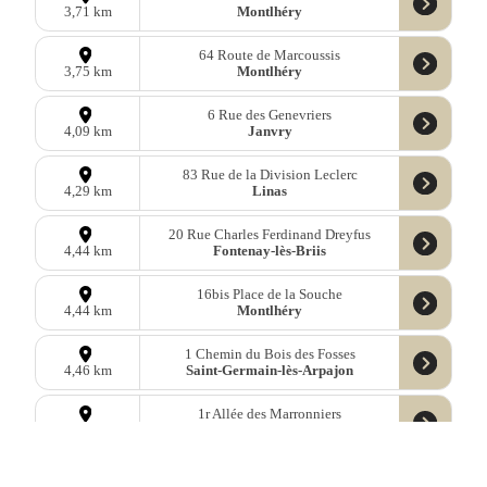
Montlhéry
3,71 km
64 Route de Marcoussis
Montlhéry
3,75 km
6 Rue des Genevriers
Janvry
4,09 km
83 Rue de la Division Leclerc
Linas
4,29 km
20 Rue Charles Ferdinand Dreyfus
Fontenay-lès-Briis
4,44 km
16bis Place de la Souche
Montlhéry
4,44 km
1 Chemin du Bois des Fosses
Saint-Germain-lès-Arpajon
4,46 km
1r Allée des Marronniers
Fontenay-lès-Briis
4,47 km
4 Rue Joseph Desgouillons