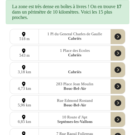
La zone est très dense en boîtes à livres ! On en trouve
17
dans un périmètre de 10 kilomètres. Voici les 15 plus
proches.
1 Pl du General Charles de Gaulle
Cabriès
518 m
1 Place des Ecoles
Cabriès
543 m
Cabriès
3,18 km
283 Place Jean Moulin
Bouc-Bel-Air
4,73 km
Rue Edmond Rostand
Bouc-Bel-Air
5,96 km
10 Route d’Apt
Septèmes-les-Vallons
6,85 km
7 Rue Raoul Follereau