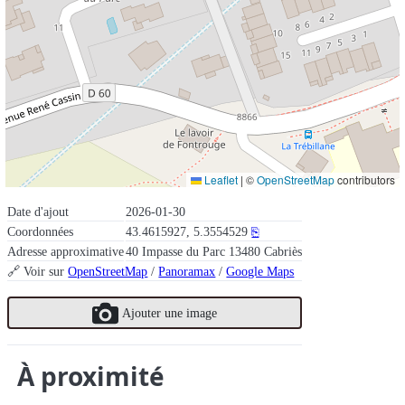
Leaflet
|
©
OpenStreetMap
contributors
Date d'ajout
2026-01-30
Coordonnées
43.4615927, 5.3554529
⎘
Adresse approximative
40 Impasse du Parc 13480 Cabriès
🔗 Voir sur
OpenStreetMap
/
Panoramax
/
Google Maps
Ajouter une image
À proximité