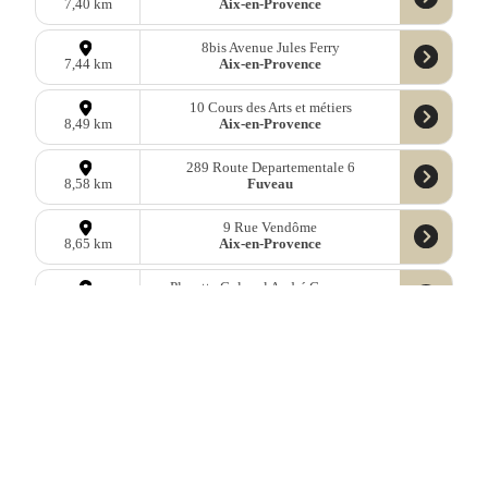
Aix-en-Provence
7,40 km
8bis Avenue Jules Ferry
Aix-en-Provence
7,44 km
10 Cours des Arts et métiers
Aix-en-Provence
8,49 km
289 Route Departementale 6
Fuveau
8,58 km
9 Rue Vendôme
Aix-en-Provence
8,65 km
Placette Colonel André Grousseau
Aix-en-Provence
8,81 km
7 Rue Raoul Follereau
Aix-en-Provence
9,06 km
Données
OpenStreetMap
sous licence libre ODbl —
télécharger les
données
Mastodon
—
Facebook
—
Blog