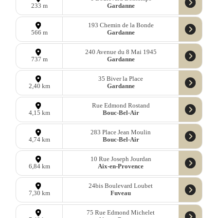
Gardanne
233 m
193 Chemin de la Bonde
Gardanne
566 m
240 Avenue du 8 Mai 1945
Gardanne
737 m
35 Biver la Place
Gardanne
2,40 km
Rue Edmond Rostand
Bouc-Bel-Air
4,15 km
283 Place Jean Moulin
Bouc-Bel-Air
4,74 km
10 Rue Joseph Jourdan
Aix-en-Provence
6,84 km
24bis Boulevard Loubet
Fuveau
7,30 km
75 Rue Edmond Michelet