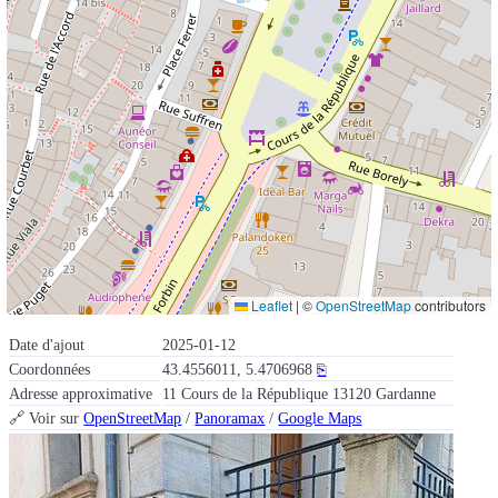
Leaflet
|
©
OpenStreetMap
contributors
Date d'ajout
2025-01-12
Coordonnées
43.4556011, 5.4706968
⎘
Adresse approximative
11 Cours de la République 13120 Gardanne
🔗 Voir sur
OpenStreetMap
/
Panoramax
/
Google Maps