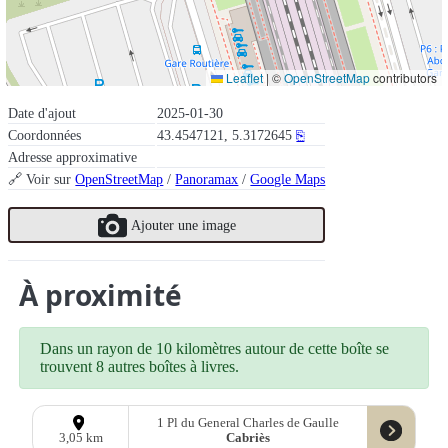
Leaflet
|
©
OpenStreetMap
contributors
Date d'ajout
2025-01-30
Coordonnées
43.4547121, 5.3172645
⎘
Adresse approximative
🔗 Voir sur
OpenStreetMap
/
Panoramax
/
Google Maps
Ajouter une image
À proximité
Dans un rayon de 10 kilomètres autour de cette boîte se
trouvent 8 autres boîtes à livres.
1 Pl du General Charles de Gaulle
Cabriès
3,05 km