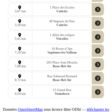
1 Place des Ecoles
Cabriès
3,07 km
40 Impasse du Parc
Cabriès
3,18 km
1 Allée des tulipes
Vitrolles
5,41 km
10 Route d’Apt
Septèmes-les-Vallons
7,19 km
283 Place Jean Moulin
Bouc-Bel-Air
7,68 km
Rue Edmond Rostand
Bouc-Bel-Air
8,72 km
15 Grand Rue
Ventabren
9,54 km
Données
OpenStreetMap
sous licence libre ODbl —
télécharger les