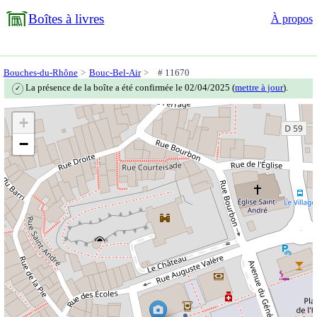
Boîtes à livres
À propos
Bouches-du-Rhône
Bouc-Bel-Air
# 11670
La présence de la boîte a été confirmée le 02/04/2025 (
mettre à jour
).
✓
+
−