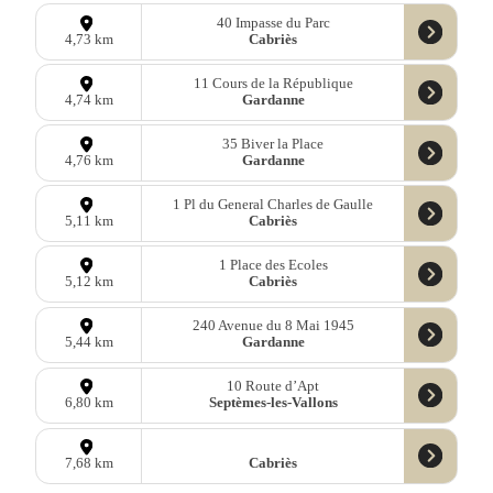
40 Impasse du Parc
Cabriès
4,73 km
11 Cours de la République
Gardanne
4,74 km
35 Biver la Place
Gardanne
4,76 km
1 Pl du General Charles de Gaulle
Cabriès
5,11 km
1 Place des Ecoles
Cabriès
5,12 km
240 Avenue du 8 Mai 1945
Gardanne
5,44 km
10 Route d’Apt
Septèmes-les-Vallons
6,80 km
Cabriès
7,68 km