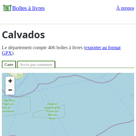
Boîtes à livres
À propos
Calvados
Le département compte 406 boîtes à livres (
exporter au format
GPX
).
Carte
Accès par commune
+
−