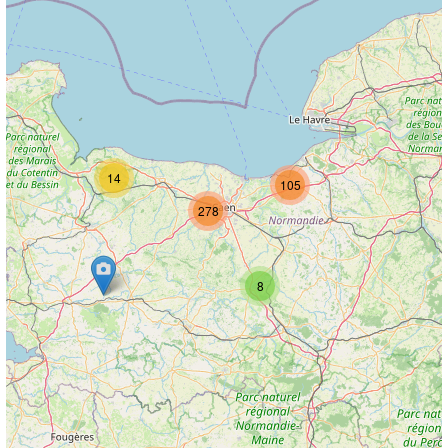
14
105
278
8