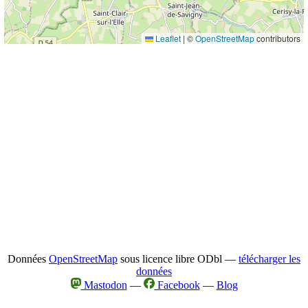
Leaflet
|
©
OpenStreetMap
contributors
Données
OpenStreetMap
sous licence libre ODbl —
télécharger les
données
Mastodon
—
Facebook
—
Blog