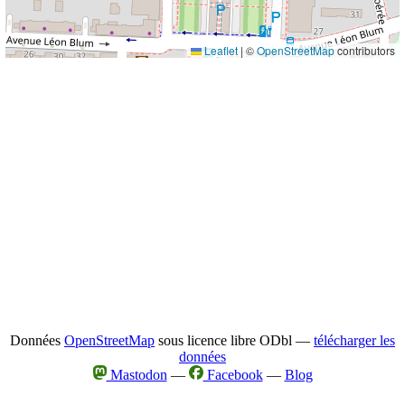
Leaflet
|
©
OpenStreetMap
contributors
Données
OpenStreetMap
sous licence libre ODbl —
télécharger les
données
Mastodon
—
Facebook
—
Blog