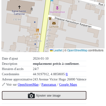
Leaflet
|
©
OpenStreetMap
contributors
Date d'ajout
2024-01-10
Description
emplacement précis à confirmer.
Horaires d'accès
24/7
Coordonnées
44.9197912, 4.8858695
⎘
Adresse approximative
243 Avenue Victor Hugo 26000 Valence
🔗 Voir sur
OpenStreetMap
/
Panoramax
/
Google Maps
Ajouter une image