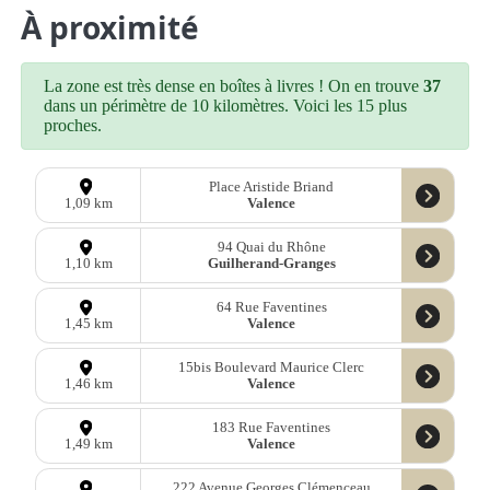
À proximité
La zone est très dense en boîtes à livres ! On en trouve
37
dans un périmètre de 10 kilomètres. Voici les 15 plus
proches.
Place Aristide Briand
Valence
1,09 km
94 Quai du Rhône
Guilherand-Granges
1,10 km
64 Rue Faventines
Valence
1,45 km
15bis Boulevard Maurice Clerc
Valence
1,46 km
183 Rue Faventines
Valence
1,49 km
222 Avenue Georges Clémenceau