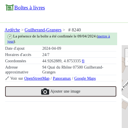
Boîtes à livres
Ardèche
Guilherand-Granges
# 8240
La présence de la boîte a été confirmée le 09/04/2024 (
mettre à
✓
jour
).
Date d'ajout
2024-04-09
Horaires d'accès
24/7
Coordonnées
44.9262889, 4.8753335
⎘
Adresse
94 Quai du Rhône 07500 Guilherand-
approximative
Granges
🔗 Voir sur
OpenStreetMap
/
Panoramax
/
Google Maps
Ajouter une image