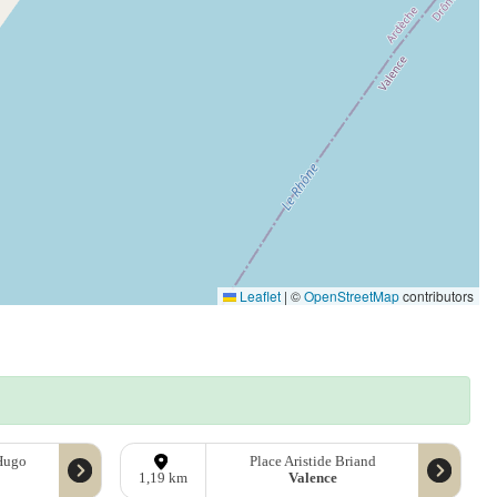
Leaflet
|
©
OpenStreetMap
contributors
Hugo
Place Aristide Briand
Valence
1,19 km