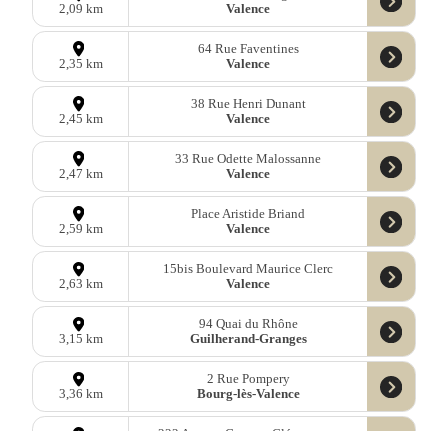
Valence
2,09 km
64 Rue Faventines
Valence
2,35 km
38 Rue Henri Dunant
Valence
2,45 km
33 Rue Odette Malossanne
Valence
2,47 km
Place Aristide Briand
Valence
2,59 km
15bis Boulevard Maurice Clerc
Valence
2,63 km
94 Quai du Rhône
Guilherand-Granges
3,15 km
2 Rue Pompery
Bourg-lès-Valence
3,36 km
222 Avenue Georges Clémenceau