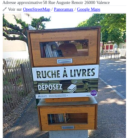
Adresse approximative
58 Rue Auguste Renoir 26000 Valence
🔗 Voir sur
OpenStreetMap
/
Panoramax
/
Google Maps