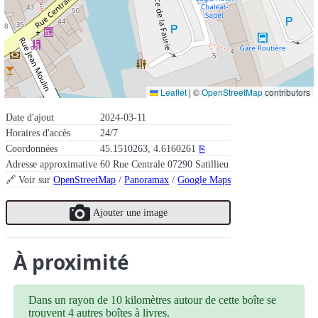
Leaflet
|
©
OpenStreetMap
contributors
Date d'ajout
2024-03-11
Horaires d'accès
24/7
Coordonnées
45.1510263, 4.6160261
⎘
Adresse approximative
60 Rue Centrale 07290 Satillieu
🔗 Voir sur
OpenStreetMap
/
Panoramax
/
Google Maps
Ajouter une image
À proximité
Dans un rayon de 10 kilomètres autour de cette boîte se
trouvent 4 autres boîtes à livres.