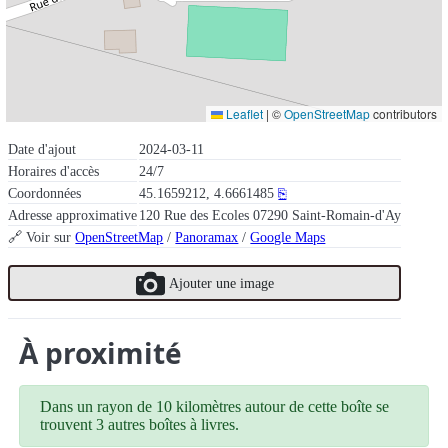
Leaflet
|
©
OpenStreetMap
contributors
Date d'ajout
2024-03-11
Horaires d'accès
24/7
Coordonnées
45.1659212, 4.6661485
⎘
Adresse approximative
120 Rue des Ecoles 07290 Saint-Romain-d'Ay
🔗 Voir sur
OpenStreetMap
/
Panoramax
/
Google Maps
Ajouter une image
À proximité
Dans un rayon de 10 kilomètres autour de cette boîte se
trouvent 3 autres boîtes à livres.