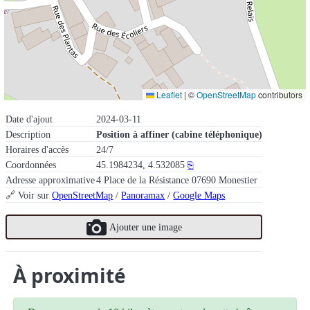
Leaflet
|
©
OpenStreetMap
contributors
Date d'ajout
2024-03-11
Description
Position à affiner (cabine téléphonique)
Horaires d'accès
24/7
Coordonnées
45.1984234, 4.532085
⎘
Adresse approximative
4 Place de la Résistance 07690 Monestier
🔗 Voir sur
OpenStreetMap
/
Panoramax
/
Google Maps
Ajouter une image
À proximité