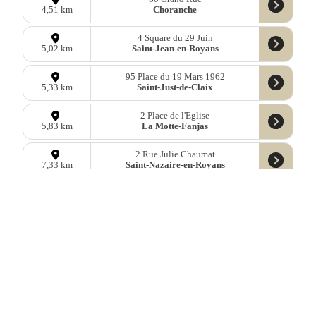
Choranche
4,51 km
4 Square du 29 Juin
Saint-Jean-en-Royans
5,02 km
95 Place du 19 Mars 1962
Saint-Just-de-Claix
5,33 km
2 Place de l'Eglise
La Motte-Fanjas
5,83 km
2 Rue Julie Chaumat
Saint-Nazaire-en-Royans
7,33 km
185 Rue du Village
Oriol-en-Royans
7,58 km
Rue de la Correspondance
Saint-Hilaire-du-Rosier
8,09 km
110 Rue de la Bascule
Saint-Julien-en-Vercors
8,54 km