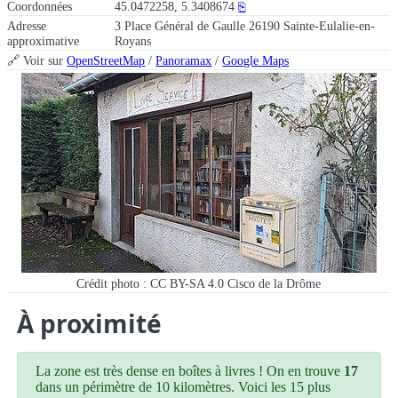
Coordonnées
45.0472258, 5.3408674
⎘
Adresse
3 Place Général de Gaulle 26190 Sainte-Eulalie-en-
approximative
Royans
🔗 Voir sur
OpenStreetMap
/
Panoramax
/
Google Maps
Crédit photo : CC BY-SA 4.0 Cisco de la Drôme
À proximité
La zone est très dense en boîtes à livres ! On en trouve
17
dans un périmètre de 10 kilomètres. Voici les 15 plus