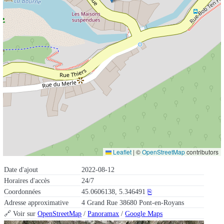
Leaflet
|
©
OpenStreetMap
contributors
Date d'ajout
2022-08-12
Horaires d'accès
24/7
Coordonnées
45.0606138, 5.346491
⎘
Adresse approximative
4 Grand Rue 38680 Pont-en-Royans
🔗 Voir sur
OpenStreetMap
/
Panoramax
/
Google Maps