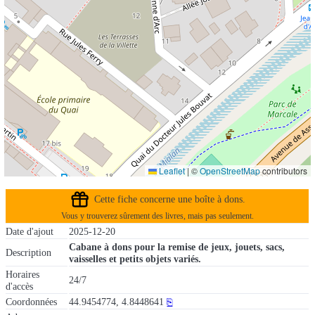
Leaflet
|
©
OpenStreetMap
contributors
Cette fiche concerne une boîte à dons.
Vous y trouverez sûrement des livres, mais pas seulement.
Date d'ajout
2025-12-20
Cabane à dons pour la remise de jeux, jouets, sacs,
Description
vaisselles et petits objets variés.
Horaires
24/7
d'accès
Coordonnées
44.9454774, 4.8448641
⎘