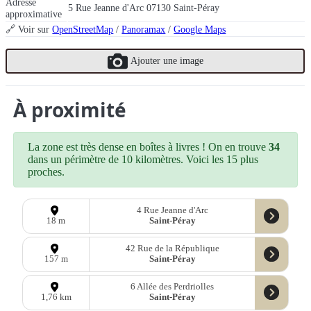
Adresse
5 Rue Jeanne d'Arc 07130 Saint-Péray
approximative
🔗 Voir sur
OpenStreetMap
/
Panoramax
/
Google Maps
Ajouter une image
À proximité
La zone est très dense en boîtes à livres ! On en trouve
34
dans un périmètre de 10 kilomètres. Voici les 15 plus
proches.
4 Rue Jeanne d'Arc
Saint-Péray
18 m
42 Rue de la République
Saint-Péray
157 m
6 Allée des Perdriolles
Saint-Péray
1,76 km