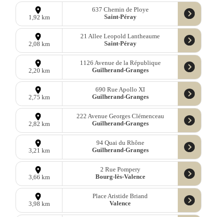
637 Chemin de Ploye
Saint-Péray
1,92 km
21 Allee Leopold Lantheaume
Saint-Péray
2,08 km
1126 Avenue de la République
Guilherand-Granges
2,20 km
690 Rue Apollo XI
Guilherand-Granges
2,75 km
222 Avenue Georges Clémenceau
Guilherand-Granges
2,82 km
94 Quai du Rhône
Guilherand-Granges
3,21 km
2 Rue Pompery
Bourg-lès-Valence
3,66 km
Place Aristide Briand
Valence
3,98 km