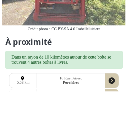
Crédit photo : CC BY-SA 4.0 Isabelleluisiere
À proximité
Dans un rayon de 10 kilomètres autour de cette boîte se
trouvent 4 autres boîtes à livres.
16 Rue Peiresc
Porchères
5,53 km
3 Le Bourg Nord Ouest
Puynormand
5,59 km
18 Place Ernest Barraud
Coutras
6,33 km
267 La Nauve de Morin