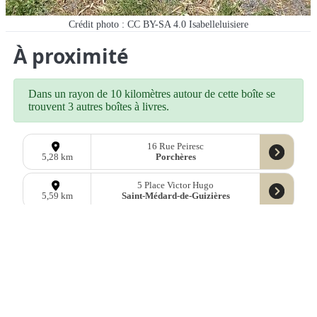
Crédit photo : CC BY-SA 4.0 Isabelleluisiere
À proximité
Dans un rayon de 10 kilomètres autour de cette boîte se
trouvent 3 autres boîtes à livres.
16 Rue Peiresc
Porchères
5,28 km
5 Place Victor Hugo
Saint-Médard-de-Guizières
5,59 km
21 Rue de la République
Ménesplet
9,45 km
Données
OpenStreetMap
sous licence libre ODbl —
télécharger les
données
Mastodon
—
Facebook
—
Blog