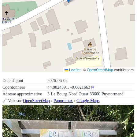
Leaflet
|
©
OpenStreetMap
contributors
Date d'ajout
2026-06-03
Coordonnées
44.9824591, -0.0021663
⎘
Adresse approximative
3 Le Bourg Nord Ouest 33660 Puynormand
🔗 Voir sur
OpenStreetMap
/
Panoramax
/
Google Maps