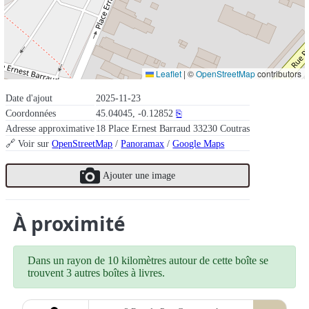
Leaflet
|
©
OpenStreetMap
contributors
Date d'ajout
2025-11-23
Coordonnées
45.04045, -0.12852
⎘
Adresse approximative
18 Place Ernest Barraud 33230 Coutras
🔗 Voir sur
OpenStreetMap
/
Panoramax
/
Google Maps
Ajouter une image
À proximité
Dans un rayon de 10 kilomètres autour de cette boîte se
trouvent 3 autres boîtes à livres.