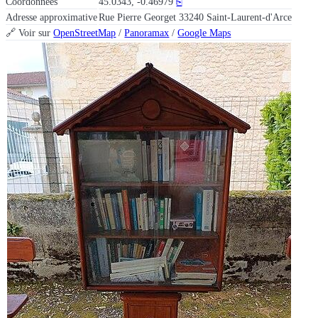
Coordonnées
45.0343, -0.46979
⎘
Adresse approximative
Rue Pierre Georget 33240 Saint-Laurent-d'Arce
🔗 Voir sur
OpenStreetMap
/
Panoramax
/
Google Maps