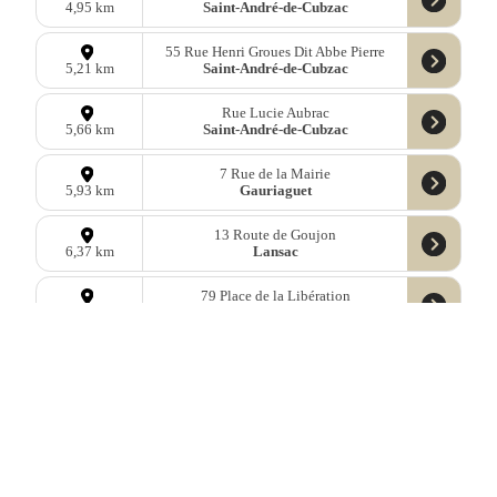
Saint-André-de-Cubzac
4,95 km
55 Rue Henri Groues Dit Abbe Pierre
Saint-André-de-Cubzac
5,21 km
Rue Lucie Aubrac
Saint-André-de-Cubzac
5,66 km
7 Rue de la Mairie
Gauriaguet
5,93 km
13 Route de Goujon
Lansac
6,37 km
79 Place de la Libération
Bourg
7,03 km
89 Place de la Libération
Bourg
7,03 km
1 Rue du Roc
Bourg
7,23 km
22 Le Bourg
Saint-Vivien-de-Blaye
8,10 km