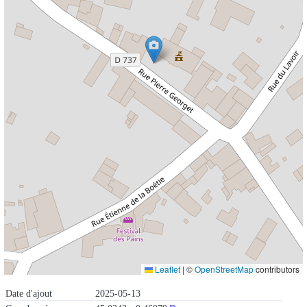
Leaflet
|
©
OpenStreetMap
contributors
Date d'ajout
2025-05-13