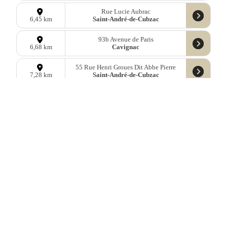
Rue Lucie Aubrac
Saint-André-de-Cubzac
6,45 km
93b Avenue de Paris
Cavignac
6,68 km
55 Rue Henri Groues Dit Abbe Pierre
Saint-André-de-Cubzac
7,28 km
21 Rue Jean Jaures
Saint-Mariens
8,39 km
21 Rue Max Linder
Saint-Ciers-d'Abzac
9,19 km
45 Avenue des Côtes de Bourg
Tauriac
9,64 km
Données
OpenStreetMap
sous licence libre ODbl —
télécharger les
données
Mastodon
—
Facebook
—
Blog