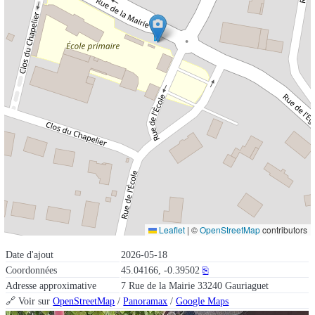
Leaflet
|
©
OpenStreetMap
contributors
Date d'ajout
2026-05-18
Coordonnées
45.04166, -0.39502
⎘
Adresse approximative
7 Rue de la Mairie 33240 Gauriaguet
🔗 Voir sur
OpenStreetMap
/
Panoramax
/
Google Maps