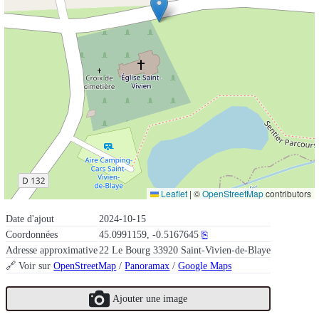
Leaflet
|
©
OpenStreetMap
contributors
Date d'ajout
2024-10-15
Coordonnées
45.0991159, -0.5167645
⎘
Adresse approximative
22 Le Bourg 33920 Saint-Vivien-de-Blaye
🔗 Voir sur
OpenStreetMap
/
Panoramax
/
Google Maps
Ajouter une image