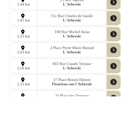
L'Arbresle
1,44 km
51c Rue Charles de Gaulle
L'Arbresle
1,45 km
100 Rue Michel Aulas
L'Arbresle
1,53 km
2 Place Pierre Marie Durand
L'Arbresle
1,63 km
602 Rue Claude Terrasse
L'Arbresle
2,18 km
37 Place Benoit Dubost
Fleurieux-sur-l'Arbresle
2,55 km
31 Place des Terreaux
Bully
3,19 km
Place du Lavoir
Châtillon
3,56 km
52 Rue du Château