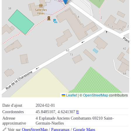
Leaflet
|
©
OpenStreetMap
contributors
Date d'ajout
2024-02-01
Coordonnées
45.8485107, 4.6241307
⎘
Adresse
4 Esplanade Anciens Combattants 69210 Saint-
approximative
Germain-Nuelles
🔗 Voir sur
OpenStreetMap
/
Panoramax
/
Google Maps