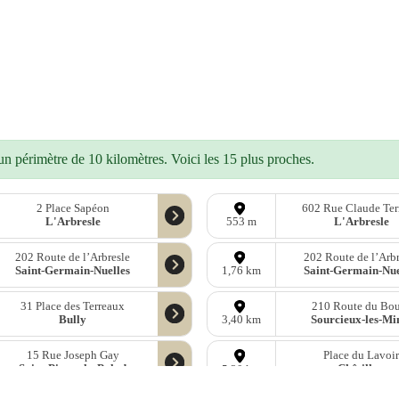
n périmètre de 10 kilomètres. Voici les 15 plus proches.
2 Place Sapéon
602 Rue Claude Ter
L'Arbresle
L'Arbresle
553 m
202 Route de l’Arbresle
202 Route de l’Arbr
Saint-Germain-Nuelles
Saint-Germain-Nue
1,76 km
31 Place des Terreaux
210 Route du Bo
Bully
Sourcieux-les-Mi
3,40 km
15 Rue Joseph Gay
Place du Lavoi
Saint-Pierre-la-Palud
Châtillon
5,20 km