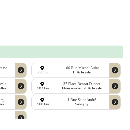
rasse
100 Rue Michel Aulas
L'Arbresle
777 m
esle
37 Place Benoit Dubost
lles
Fleurieux-sur-l'Arbresle
2,83 km
urg
1 Rue Saint André
nes
Savigny
3,66 km
r