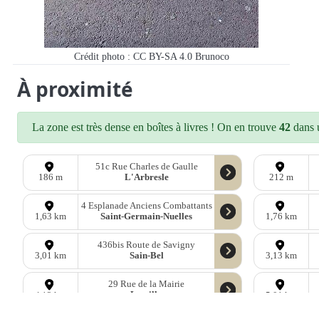
Crédit photo : CC BY-SA 4.0 Brunoco
À proximité
La zone est très dense en boîtes à livres ! On en trouve
42
dans u
51c Rue Charles de Gaulle
L'Arbresle
186 m
212 m
4 Esplanade Anciens Combattants
Saint-Germain-Nuelles
1,63 km
1,76 km
436bis Route de Savigny
Sain-Bel
3,01 km
3,13 km
29 Rue de la Mairie
Lentilly
4,12 km
5,01 km