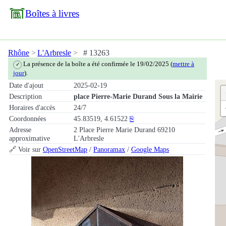
Boîtes à livres
Rhône
L'Arbresle
# 13263
La présence de la boîte a été confirmée le 19/02/2025 (
mettre à
✓
jour
).
Date d'ajout
2025-02-19
Description
place Pierre-Marie Durand Sous la Mairie
Horaires d'accès
24/7
Coordonnées
45.83519, 4.61522
⎘
Adresse
2 Place Pierre Marie Durand 69210
approximative
L'Arbresle
🔗 Voir sur
OpenStreetMap
/
Panoramax
/
Google Maps