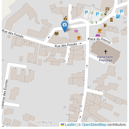
Leaflet
|
©
OpenStreetMap
contributors