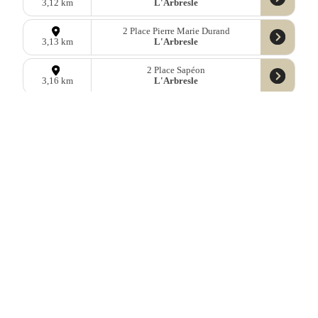
L'Arbresle
3,12 km
2 Place Pierre Marie Durand
L'Arbresle
3,13 km
2 Place Sapéon
L'Arbresle
3,16 km
4 Esplanade Anciens Combattants
Saint-Germain-Nuelles
3,19 km
2347 Route de la Gare
Saint-Romain-de-Popey
3,32 km
602 Rue Claude Terrasse
L'Arbresle
3,40 km
1 Rue Saint André
Savigny
4,01 km
30 Route de la Gare
Saint-Romain-de-Popey
4,11 km
436bis Route de Savigny
Sain-Bel
4,50 km