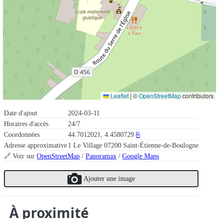
Leaflet
|
©
OpenStreetMap
contributors
Date d'ajout
2024-03-11
Horaires d'accès
24/7
Coordonnées
44.7012021, 4.4580729
⎘
Adresse approximative
1 Le Village 07200 Saint-Étienne-de-Boulogne
🔗 Voir sur
OpenStreetMap
/
Panoramax
/
Google Maps
Ajouter une image
À proximité