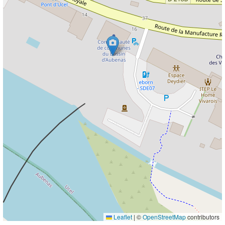
Leaflet
|
©
OpenStreetMap
contributors