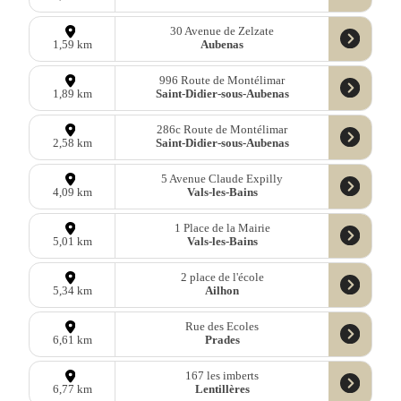
30 Avenue de Zelzate
Aubenas
1,59 km
996 Route de Montélimar
Saint-Didier-sous-Aubenas
1,89 km
286c Route de Montélimar
Saint-Didier-sous-Aubenas
2,58 km
5 Avenue Claude Expilly
Vals-les-Bains
4,09 km
1 Place de la Mairie
Vals-les-Bains
5,01 km
2 place de l'école
Ailhon
5,34 km
Rue des Ecoles
Prades
6,61 km
167 les imberts
Lentillères
6,77 km