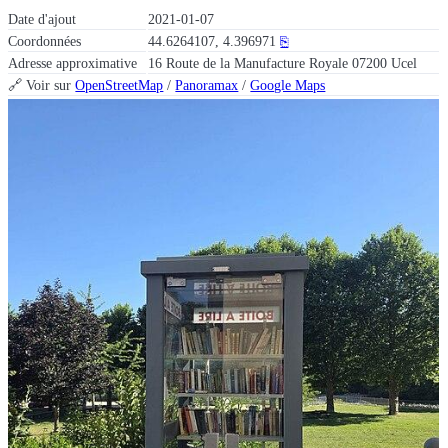
Date d'ajout
2021-01-07
Coordonnées
44.6264107, 4.396971
⎘
Adresse approximative
16 Route de la Manufacture Royale 07200 Ucel
🔗 Voir sur
OpenStreetMap
/
Panoramax
/
Google Maps