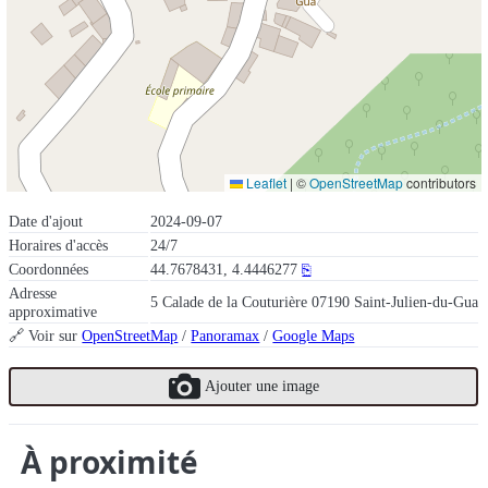
Leaflet
|
©
OpenStreetMap
contributors
Date d'ajout
2024-09-07
Horaires d'accès
24/7
Coordonnées
44.7678431, 4.4446277
⎘
Adresse
5 Calade de la Couturière 07190 Saint-Julien-du-Gua
approximative
🔗 Voir sur
OpenStreetMap
/
Panoramax
/
Google Maps
Ajouter une image
À proximité