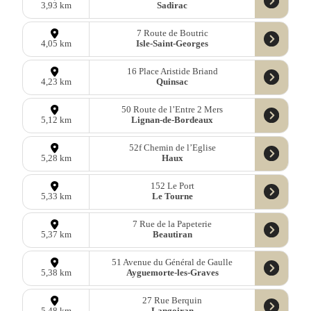
Sadirac
3,93 km
7 Route de Boutric
Isle-Saint-Georges
4,05 km
16 Place Aristide Briand
Quinsac
4,23 km
50 Route de l’Entre 2 Mers
Lignan-de-Bordeaux
5,12 km
52f Chemin de l’Eglise
Haux
5,28 km
152 Le Port
Le Tourne
5,33 km
7 Rue de la Papeterie
Beautiran
5,37 km
51 Avenue du Général de Gaulle
Ayguemorte-les-Graves
5,38 km
27 Rue Berquin