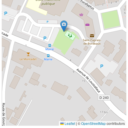
Leaflet
|
©
OpenStreetMap
contributors