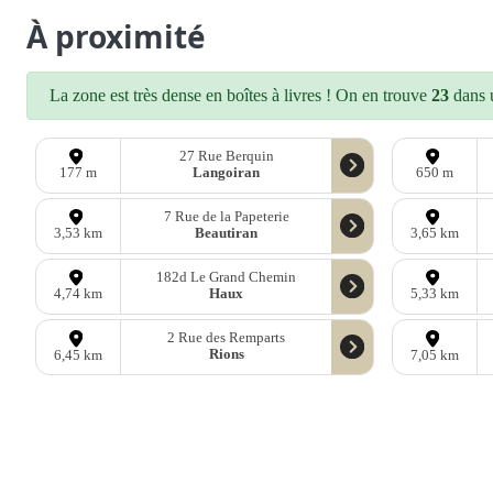
À proximité
La zone est très dense en boîtes à livres ! On en trouve
23
dans u
27 Rue Berquin
Langoiran
177 m
650 m
7 Rue de la Papeterie
Beautiran
3,53 km
3,65 km
182d Le Grand Chemin
Haux
4,74 km
5,33 km
2 Rue des Remparts
Rions
6,45 km
7,05 km
D