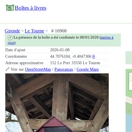
Boîtes à livres
Gironde
Le Tourne
# 16968
La présence de la boîte a été confirmée le 08/01/2026 (
mettre à
✓
jour
).
Date d'ajout
2026-01-08
Coordonnées
44.7076104, -0.4047306
⎘
Adresse approximative
152 Le Port 33550 Le Tourne
🔗 Voir sur
OpenStreetMap
/
Panoramax
/
Google Maps