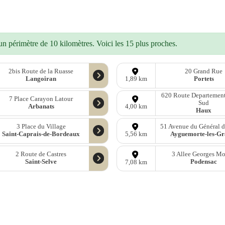
n périmètre de 10 kilomètres. Voici les 15 plus proches.
2bis Route de la Ruasse
20 Grand Rue
Langoiran
Portets
1,89 km
620 Route Departement
7 Place Carayon Latour
Sud
Arbanats
4,00 km
Haux
3 Place du Village
51 Avenue du Général d
Saint-Caprais-de-Bordeaux
Ayguemorte-les-Gr
5,56 km
2 Route de Castres
3 Allee Georges Mo
Saint-Selve
Podensac
7,08 km
onnées
OpenStreetMap
sous licence libre ODbl —
télécharger les donn
Mastodon
—
Facebook
—
Blog