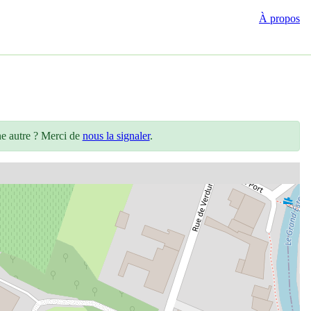
À propos
ne autre ? Merci de
nous la signaler
.