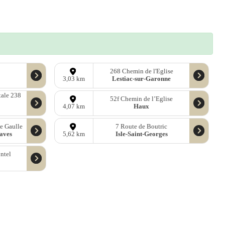
268 Chemin de l'Eglise
Lestiac-sur-Garonne
3,03 km
ale 238
52f Chemin de l’Eglise
Haux
4,07 km
e Gaulle
7 Route de Boutric
aves
Isle-Saint-Georges
5,62 km
ntel
ées