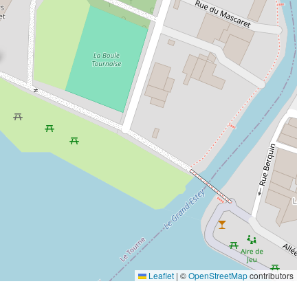
Leaflet
|
©
OpenStreetMap
contributors