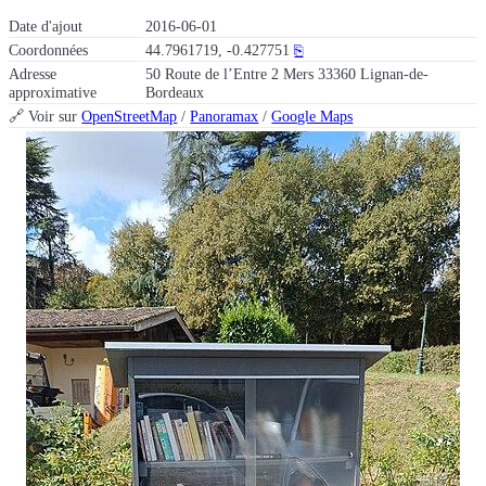
Date d'ajout
2016-06-01
Coordonnées
44.7961719, -0.427751
⎘
Adresse
50 Route de l’Entre 2 Mers 33360 Lignan-de-
approximative
Bordeaux
🔗 Voir sur
OpenStreetMap
/
Panoramax
/
Google Maps