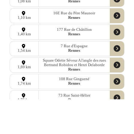
Rennes
1,08 km
16E Rue du Père Maunoir
Rennes
1,10 km
177 Rue de Châtillon
Rennes
1,40 km
7 Rue d'Espagne
Rennes
1,54 km
Square Odette Séveur A l'angle des rues
Bertrand Robidou et Henri Delaborde
1,69 km
Rennes
108 Rue Ginguené
Rennes
1,74 km
73 Rue Saint-Hélier
Rennes
1,75 km
Données
OpenStreetMap
sous licence libre ODbl —
télécharger les
données
Mastodon
—
Facebook
—
Blog