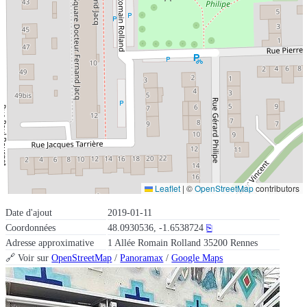
Leaflet
|
©
OpenStreetMap
contributors
Date d'ajout
2019-01-11
Coordonnées
48.0930536, -1.6538724
⎘
Adresse approximative
1 Allée Romain Rolland 35200 Rennes
🔗 Voir sur
OpenStreetMap
/
Panoramax
/
Google Maps