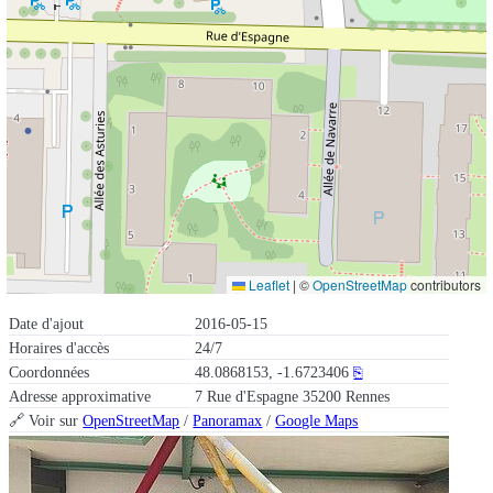
Leaflet
|
©
OpenStreetMap
contributors
Date d'ajout
2016-05-15
Horaires d'accès
24/7
Coordonnées
48.0868153, -1.6723406
⎘
Adresse approximative
7 Rue d'Espagne 35200 Rennes
🔗 Voir sur
OpenStreetMap
/
Panoramax
/
Google Maps