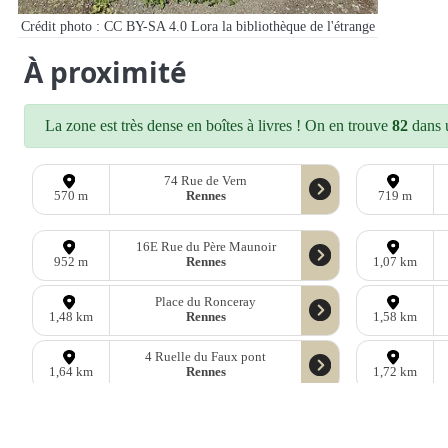
Crédit photo : CC BY-SA 4.0 Lora la bibliothèque de l'étrange
À proximité
La zone est très dense en boîtes à livres ! On en trouve
82
dans u
74 Rue de Vern
Rennes
570 m
719 m
16E Rue du Père Maunoir
Rennes
952 m
1,07 km
Place du Ronceray
Rennes
1,48 km
1,58 km
4 Ruelle du Faux pont
Rennes
1,64 km
1,72 km
D