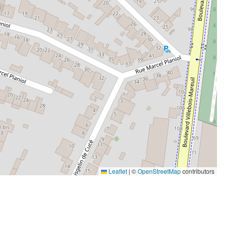
Leaflet
|
©
OpenStreetMap
contributors