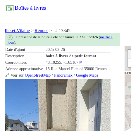
Boîtes à livres
Ille-et-Vilaine
Rennes
# 13345
La présence de la boîte a été confirmée le 23/03/2026 (
mettre à
✓
jour
).
Date d'ajout
2025-02-26
Description
boîte à livres de petit format
Coordonnées
48.10255, -1.65167
⎘
Adresse approximative
15 Rue Marcel Planiol 35000 Rennes
🔗 Voir sur
OpenStreetMap
/
Panoramax
/
Google Maps