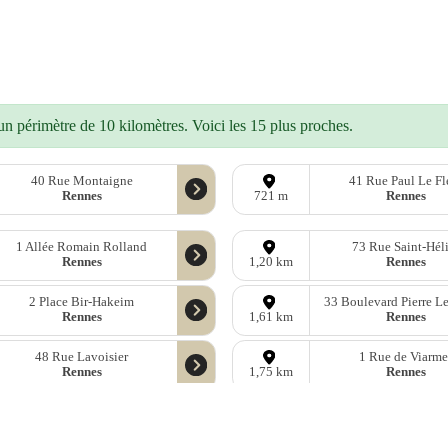
n périmètre de 10 kilomètres. Voici les 15 plus proches.
40 Rue Montaigne
41 Rue Paul Le F
Rennes
Rennes
721 m
1 Allée Romain Rolland
73 Rue Saint-Héli
Rennes
Rennes
1,20 km
2 Place Bir-Hakeim
33 Boulevard Pierre L
Rennes
Rennes
1,61 km
48 Rue Lavoisier
1 Rue de Viarme
Rennes
Rennes
1,75 km
onnées
OpenStreetMap
sous licence libre ODbl —
télécharger les donn