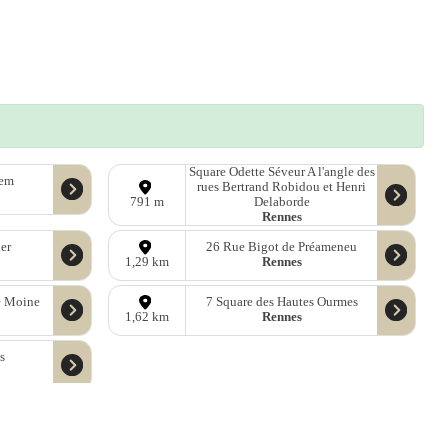
Square Odette Séveur A l'angle des
lem
rues Bertrand Robidou et Henri
Delaborde
791 m
Rennes
er
26 Rue Bigot de Préameneu
Rennes
1,29 km
e Moine
7 Square des Hautes Ourmes
Rennes
1,62 km
s
ées