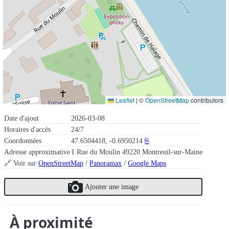
Leaflet
|
©
OpenStreetMap
contributors
Date d'ajout
2026-03-08
Horaires d'accès
24/7
Coordonnées
47.6504418, -0.6950214
⎘
Adresse approximative
1 Rue du Moulin 49220 Montreuil-sur-Maine
🔗 Voir sur
OpenStreetMap
/
Panoramax
/
Google Maps
Ajouter une image
À proximité