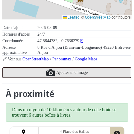
Leaflet
|
©
OpenStreetMap
contributors
Date d'ajout
2026-05-09
Horaires d'accès
24/7
Coordonnées
47.5844382, -0.7636279
⎘
Adresse
8 Rue d'Anjou (Brain-sur-Longuenée) 49220 Erdre-en-
approximative
Anjou
🔗 Voir sur
OpenStreetMap
/
Panoramax
/
Google Maps
Ajouter une image
À proximité
Dans un rayon de 10 kilomètres autour de cette boîte se
trouvent 6 autres boîtes à livres.
4 Place des Halles