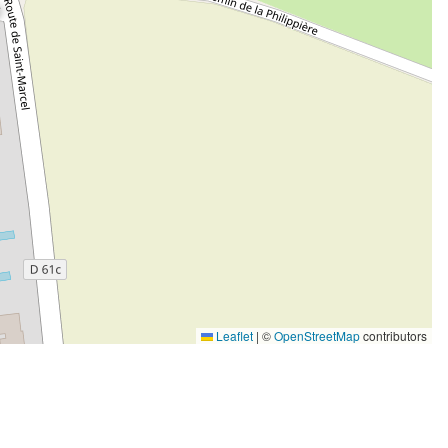
Leaflet
|
©
OpenStreetMap
contributors