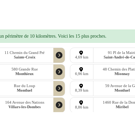
n périmètre de 10 kilomètres. Voici les 15 plus proches.
11 Chemin du Grand Pré
91 Pl de la Mair
Sainte-Croix
Saint-André-de-C
4,69 km
580 Grande Rue
48 Chemin des Plati
Monthieux
Mionnay
6,96 km
Rue du Loup
59 Avenue de la G
Montluel
Montluel
8,39 km
164 Avenue des Nations
1460 Rue de la Do
Villars-les-Dombes
Miribel
8,86 km
onnées
OpenStreetMap
sous licence libre ODbl —
télécharger les donn
Mastodon
—
Facebook
—
Blog