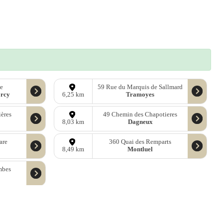
ie
59 Rue du Marquis de Sallmard
orcy
Tramoyes
6,25 km
ères
49 Chemin des Chapotieres
Dagneux
8,03 km
are
360 Quai des Remparts
Montluel
8,49 km
mbes
ées