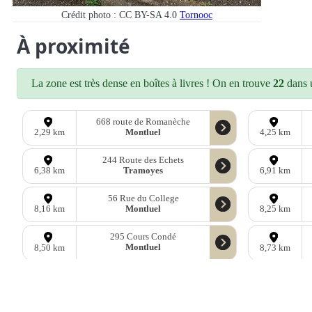
Crédit photo : CC BY-SA 4.0
Tornooc
À proximité
La zone est très dense en boîtes à livres ! On en trouve
22
dans u
668 route de Romanèche
Montluel
2,29 km
4,25 km
244 Route des Echets
Tramoyes
6,38 km
6,91 km
56 Rue du College
Montluel
8,16 km
8,25 km
295 Cours Condé
Montluel
8,50 km
8,73 km
D