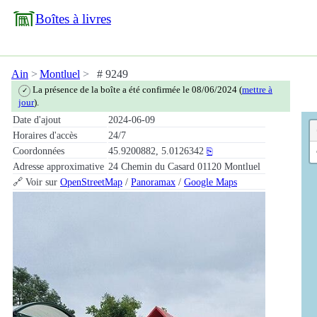
Boîtes à livres
Ain
Montluel
# 9249
La présence de la boîte a été confirmée le 08/06/2024 (
mettre à
✓
jour
).
Date d'ajout
2024-06-09
Horaires d'accès
24/7
Coordonnées
45.9200882, 5.0126342
⎘
Adresse approximative
24 Chemin du Casard 01120 Montluel
🔗 Voir sur
OpenStreetMap
/
Panoramax
/
Google Maps