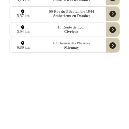
66 Rue du 3 Septembre 1944
Ambérieux-en-Dombes
5,57 km
16 Route de Lyon
Civrieux
5,94 km
48 Chemin des Platières
Mionnay
6,86 km
24 Chemin du Casard
Montluel
6,91 km
668 route de Romanèche
Montluel
7,50 km
164 Avenue des Nations
Villars-les-Dombes
8,39 km
132 Rue Gilbert Boullier
Villars-les-Dombes
8,52 km
67 Rue de l’Eglise
Savigneux
8,66 km