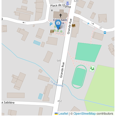
Leaflet
|
©
OpenStreetMap
contributors