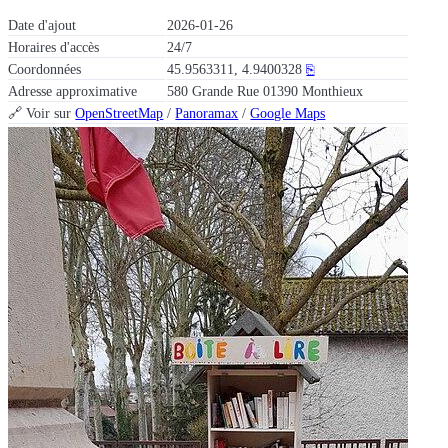
Date d'ajout
2026-01-26
Horaires d'accès
24/7
Coordonnées
45.9563311, 4.9400328
⎘
Adresse approximative
580 Grande Rue 01390 Monthieux
🔗 Voir sur
OpenStreetMap
/
Panoramax
/
Google Maps