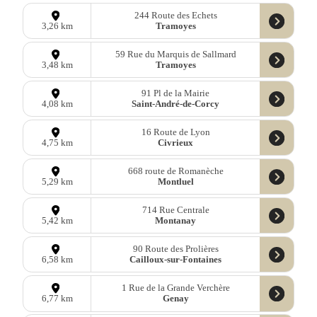
244 Route des Echets
Tramoyes
3,26 km
59 Rue du Marquis de Sallmard
Tramoyes
3,48 km
91 Pl de la Mairie
Saint-André-de-Corcy
4,08 km
16 Route de Lyon
Civrieux
4,75 km
668 route de Romanèche
Montluel
5,29 km
714 Rue Centrale
Montanay
5,42 km
90 Route des Prolières
Cailloux-sur-Fontaines
6,58 km
1 Rue de la Grande Verchère
Genay
6,77 km