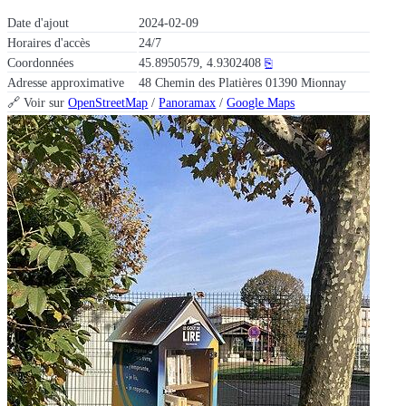
Date d'ajout
2024-02-09
Horaires d'accès
24/7
Coordonnées
45.8950579, 4.9302408
⎘
Adresse approximative
48 Chemin des Platières 01390 Mionnay
🔗 Voir sur
OpenStreetMap
/
Panoramax
/
Google Maps