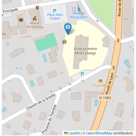
Leaflet
|
©
OpenStreetMap
contributors