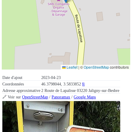
Leaflet
|
©
OpenStreetMap
contributors
Date d'ajout
2023-04-23
Coordonnées
46.3798044, 3.5833852
⎘
Adresse approximative
2 Route de Lapalisse 03220 Jaligny-sur-Besbre
🔗 Voir sur
OpenStreetMap
/
Panoramax
/
Google Maps