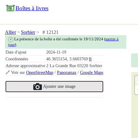
Boîtes à livres
Allier
Sorbier
# 12121
La présence de la boîte a été confirmée le 19/11/2024 (
mettre à
✓
jour
).
Date d'ajout
2024-11-19
Coordonnées
46.3655154, 3.6603769
⎘
Adresse approximative
2 La Grande Rue 03220 Sorbier
🔗 Voir sur
OpenStreetMap
/
Panoramax
/
Google Maps
Ajouter une image