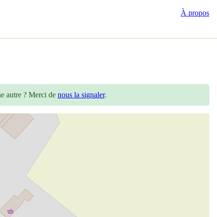
À propos
ne autre ? Merci de
nous la signaler
.