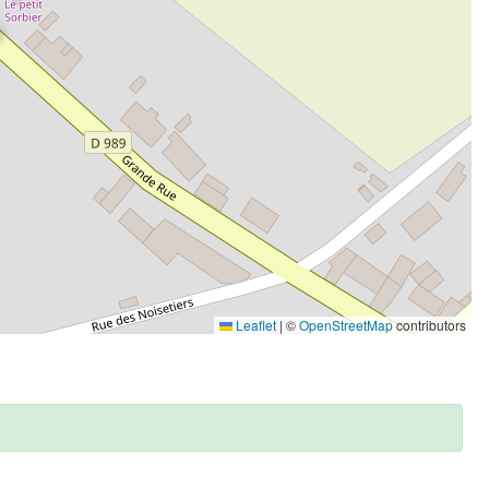
Leaflet
|
©
OpenStreetMap
contributors