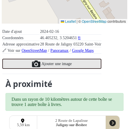
Leaflet
|
©
OpenStreetMap
contributors
Date d'ajout
2024-02-16
Coordonnées
46.405232, 3.5204651
⎘
Adresse approximative
28 Route de Jaligny 03220 Saint-Voir
🔗 Voir sur
OpenStreetMap
/
Panoramax
/
Google Maps
Ajouter une image
À proximité
Dans un rayon de 10 kilomètres autour de cette boîte se
trouve 1 autre boîte à livres.
2 Route de Lapalisse
Jaligny-sur-Besbre
5,59 km