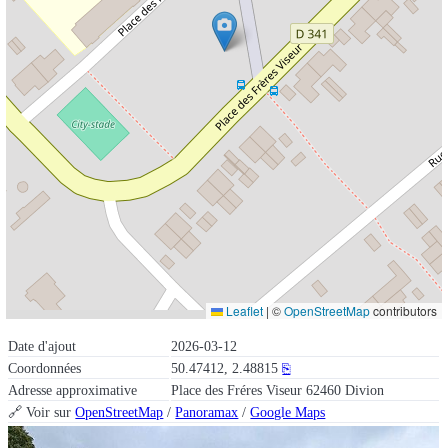
Leaflet
|
©
OpenStreetMap
contributors
Date d'ajout
2026-03-12
Coordonnées
50.47412, 2.48815
⎘
Adresse approximative
Place des Fréres Viseur 62460 Divion
🔗 Voir sur
OpenStreetMap
/
Panoramax
/
Google Maps