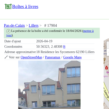
Boîtes à livres
Pas-de-Calais
Lillers
# 17904
La présence de la boîte a été confirmée le 18/04/2026 (
mettre à
✓
jour
).
Date d'ajout
2026-04-19
Coordonnées
50.56323, 2.48308
⎘
Adresse approximative
18 Residence les Sycomores 62190 Lillers
🔗 Voir sur
OpenStreetMap
/
Panoramax
/
Google Maps