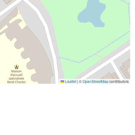
Leaflet
|
©
OpenStreetMap
contributors