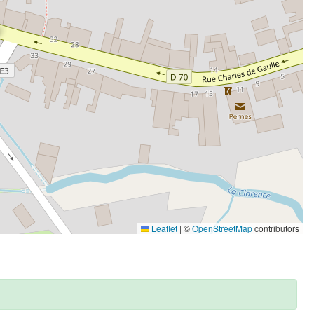
Leaflet
|
©
OpenStreetMap
contributors