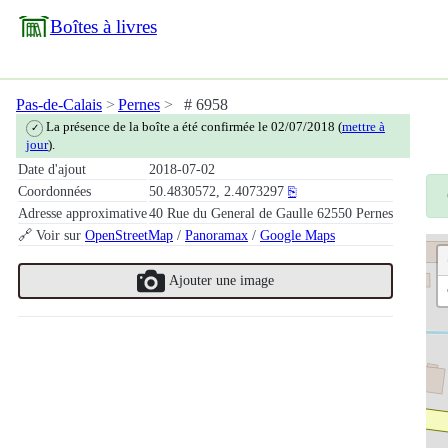
Boîtes à livres
Pas-de-Calais
Pernes
# 6958
La présence de la boîte a été confirmée le 02/07/2018 (
mettre à
✓
jour
).
Date d'ajout
2018-07-02
Coordonnées
50.4830572, 2.4073297
⎘
Adresse approximative
40 Rue du General de Gaulle 62550 Pernes
🔗 Voir sur
OpenStreetMap
/
Panoramax
/
Google Maps
Ajouter une image