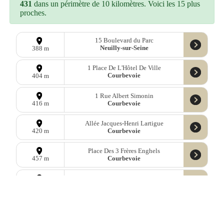
431
dans un périmètre de 10 kilomètres. Voici les 15 plus
proches.
15 Boulevard du Parc
Neuilly-sur-Seine
388 m
1 Place De L'Hôtel De Ville
Courbevoie
404 m
1 Rue Albert Simonin
Courbevoie
416 m
Allée Jacques-Henri Lartigue
Courbevoie
420 m
Place Des 3 Frères Enghels
Courbevoie
457 m
18bis Rue Baudin
Courbevoie
678 m
18bis Rue Baudin
Courbevoie
678 m