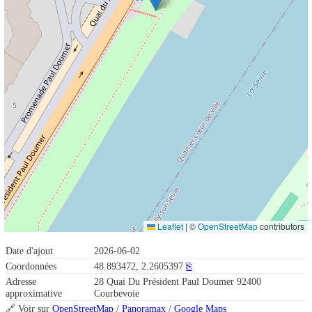
Leaflet
|
©
OpenStreetMap
contributors
Date d'ajout
2026-06-02
Coordonnées
48.893472, 2.2605397
⎘
Adresse
28 Quai Du Président Paul Doumer 92400
approximative
Courbevoie
🔗 Voir sur
OpenStreetMap
/
Panoramax
/
Google Maps